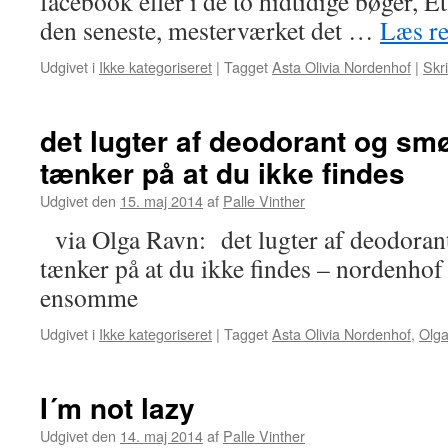
facebook eller i de to hidtidige bøger, Et
den seneste, mesterværket det …
Læs r
Udgivet i
Ikke kategoriseret
|
Tagget
Asta Olivia Nordenhof
|
Skr
det lugter af deodorant og smø
tænker på at du ikke findes
Udgivet den
15. maj 2014
af
Palle Vinther
via Olga Ravn: det lugter af deodorant
tænker på at du ikke findes – nordenho
ensomme
Udgivet i
Ikke kategoriseret
|
Tagget
Asta Olivia Nordenhof
,
Olg
I´m not lazy
Udgivet den
14. maj 2014
af
Palle Vinther