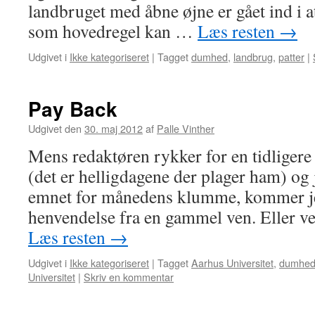
landbruget med åbne øjne er gået ind i a
som hovedregel kan …
Læs resten
→
Udgivet i
Ikke kategoriseret
|
Tagget
dumhed
,
landbrug
,
patter
|
Pay Back
Udgivet den
30. maj 2012
af
Palle Vinther
Mens redaktøren rykker for en tidligere 
(det er helligdagene der plager ham) og 
emnet for månedens klumme, kommer je
henvendelse fra en gammel ven. Eller v
Læs resten
→
Udgivet i
Ikke kategoriseret
|
Tagget
Aarhus Universitet
,
dumhe
Universitet
|
Skriv en kommentar