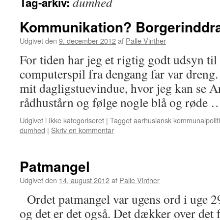
dumhed
Tag-arkiv:
Kommunikation? Borgerinddr
Udgivet den
9. december 2012
af
Palle Vinther
For tiden har jeg et rigtig godt udsyn til
computerspil fra dengang far var dreng. 
mit dagligstuevindue, hvor jeg kan se A
rådhustårn og følge nogle blå og røde
Udgivet i
Ikke kategoriseret
|
Tagget
aarhusiansk kommunalpolit
dumhed
|
Skriv en kommentar
Patmangel
Udgivet den
14. august 2012
af
Palle Vinther
Ordet patmangel var ugens ord i uge 29
og det er det også. Det dækker over det