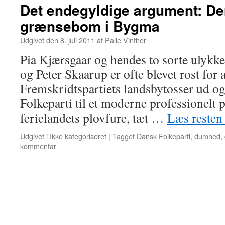
Det endegyldige argument: De
grænsebom i Bygma
Udgivet den
8. juli 2011
af
Palle Vinther
Pia Kjærsgaar og hendes to sorte ulykk
og Peter Skaarup er ofte blevet rost for a
Fremskridtspartiets landsbytosser ud o
Folkeparti til et moderne professionelt 
ferielandets plovfure, tæt …
Læs reste
Udgivet i
Ikke kategoriseret
|
Tagget
Dansk Folkeparti
,
dumhed
,
kommentar