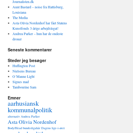
Journalisten.dk
Aunt Bastard – noise fra Hattisburg,
Louisiana
The Media
Asta Olivia Nordenhof har fået Statens
Kunstfonds 3-årige arbejdslegat!
Andrea Parker – hun har de ondeste
droner
Seneste kommentarer
Steder jeg besøger
Huffington Post
Nielsens Bureau
O´Manne Light
Signes mad
Tambourine Sam
Emner
aarhusiansk
kommunalpolitik
alternativ
Andrea Parker
Asta Olivia Nordenhof
Body/Head
bundesligahår
Dagens lige-i-øret