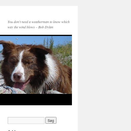
You don't need a weatherman to know which
way the wind blows – Bob Dylan