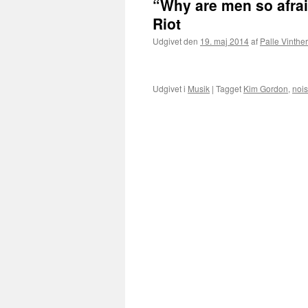
“Why are men so afr
Riot
Udgivet den
19. maj 2014
af
Palle Vinther
Udgivet i
Musik
|
Tagget
Kim Gordon
,
noi