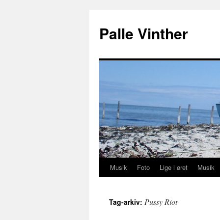
Hop
til
Palle Vinther
indhold
Musik
Foto
Lige i øret
Musik
Pussy Riot
Tag-arkiv: