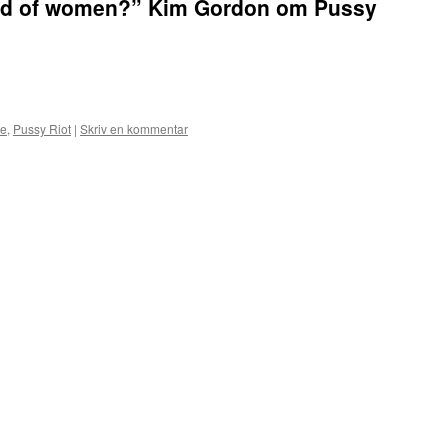
aid of women?” Kim Gordon om Pussy
se
,
Pussy Riot
|
Skriv en kommentar