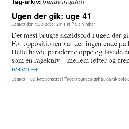
bundesligahår
Tag-arkiv:
Ugen der gik: uge 41
Udgivet den
16. oktober 2011
af
Palle Vinther
Det mest brugte skældsord i ugen der gi
For oppositionen var der ingen ende på
Helle havde paraderne oppe og lavede e
som en ragekniv – mellem løfter og fre
resten
→
Udgivet i
Ikke kategoriseret
|
Tagget
bundesligahår
,
dansk politik