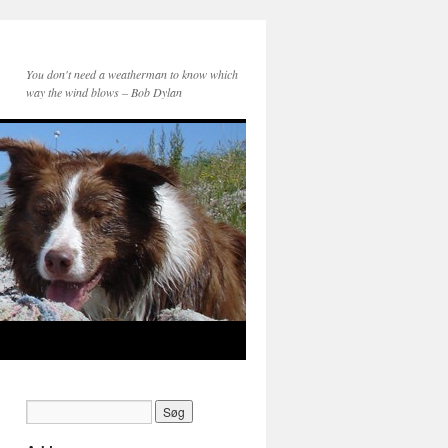
You don't need a weatherman to know which
way the wind blows – Bob Dylan