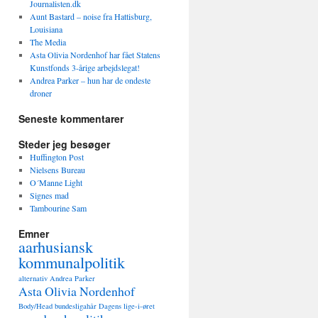
Journalisten.dk
Aunt Bastard – noise fra Hattisburg,
Louisiana
The Media
Asta Olivia Nordenhof har fået Statens
Kunstfonds 3-årige arbejdslegat!
Andrea Parker – hun har de ondeste
droner
Seneste kommentarer
Steder jeg besøger
Huffington Post
Nielsens Bureau
O´Manne Light
Signes mad
Tambourine Sam
Emner
aarhusiansk
kommunalpolitik
alternativ
Andrea Parker
Asta Olivia Nordenhof
Body/Head
bundesligahår
Dagens lige-i-øret