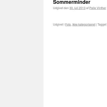
Sommerminder
Udgivet den
30. juli 2013
af
Palle Vinther
Udgivet i
Foto
,
Ikke kategoriseret
|
Tagget