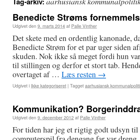
aarhusiansk kommunalpoliti
Tag-arkiv:
Benedicte Strøms fornemmels
Udgivet den
9. marts 2014
af
Palle Vinther
Det skete med en ordentlig kanonade, d
Benedicte Strøm for et par uger siden 
skuden. Nok ikke så meget fordi hun va
til stillingen og derfor et stort tab. Hend
overtaget af …
Læs resten
→
Udgivet i
Ikke kategoriseret
|
Tagget
aarhusiansk kommunalpolit
Kommunikation? Borgerinddr
Udgivet den
9. december 2012
af
Palle Vinther
For tiden har jeg et rigtig godt udsyn til
computerspil fra dengang far var dreng. 