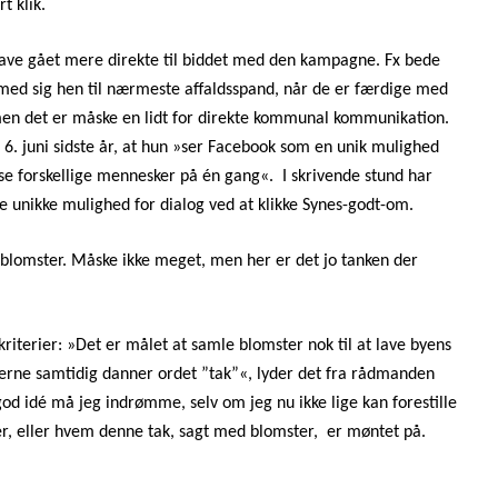
t klik.
ave gået mere direkte til biddet med den kampagne. Fx bede
 med sig hen til nærmeste affaldsspand, når de er færdige med
 men det er måske en lidt for direkte kommunal kommunikation.
. juni sidste år, at hun »
ser Facebook som en unik mulighed
se forskellige mennesker på én gang
«
.
I skrivende stund har
e unikke mulighed for dialog ved at klikke Synes-godt-om.
blomster. Måske ikke meget, men her er det jo tanken der
riterier:
»Det er målet at samle blomster nok til at lave byens
terne samtidig danner ordet ”tak”«, lyder det fra rådmanden
 god idé må jeg indrømme, selv om jeg nu ikke lige kan forestille
ver, eller hvem denne tak, sagt med blomster,
er møntet på.