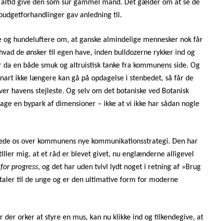
e altid give den som sur gammel mand. Det gælder om at se de
 budgetforhandlinger gav anledning til.
re og hundeluftere om, at ganske almindelige mennesker nok får
 hvad de ønsker til egen have, inden bulldozerne rykker ind og
er da en både smuk og altruistisk tanke fra kommunens side. Og
snart ikke længere kan gå på opdagelse i stenbedet, så får de
ver havens stejleste. Og selv om det botaniske ved Botanisk
lbage en bypark af dimensioner – ikke at vi ikke har sådan nogle
glæde os over kommunens nye kommunikationsstrategi. Den har
tiller mig, at et råd er blevet givet, nu englænderne alligevel
for progress
, og det har uden tvivl lydt noget i retning af
»
Brug
 taler til de unge og er den ultimative form for moderne
ver der orker at styre en mus, kan nu klikke ind og tilkendegive, at