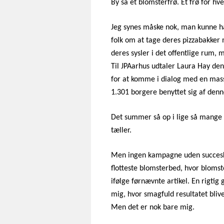
By så et blomsterfrø. Ét frø for hver
Jeg synes måske nok, man kunne h
folk om at tage deres pizzabakker
deres sysler i det offentlige rum,
Til JPAarhus udtaler Laura Hay den 6
for at komme i dialog med en mas
1.301 borgere benyttet sig af denn
Det summer så op i lige så mange 
tæller.
Men ingen kampagne uden succesk
flotteste blomsterbed, hvor bloms
ifølge førnævnte artikel. En rigtig
mig, hvor smagfuld resultatet bli
Men det er nok bare mig.