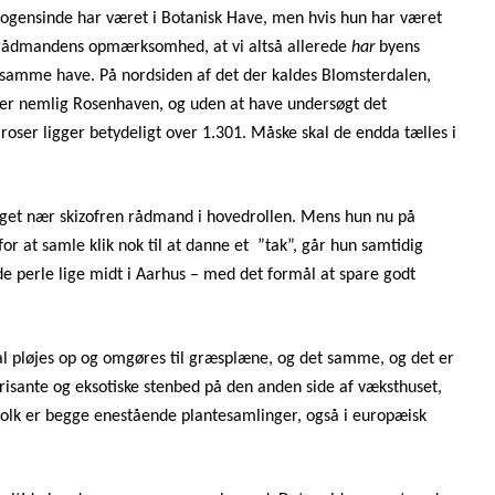
nogensinde har været i Botanisk Have, men hvis hun har været
 rådmandens opmærksomhed, at vi altså allerede
har
byens
lvsamme have. På nordsiden af det der kaldes Blomsterdalen,
ger nemlig Rosenhaven, og uden at have undersøgt det
f roser ligger betydeligt over 1.301. Måske skal de endda tælles i
oget nær skizofren rådmand i hovedrollen. Mens hun nu på
r at samle klik nok til at danne et
”tak”, går hun samtidig
e perle lige midt i Aarhus – med det formål at spare godt
al pløjes op og omgøres til græsplæne, og det samme, og det er
risante og eksotiske stenbed på den anden side af væksthuset,
olk er begge enestående plantesamlinger, også i europæisk