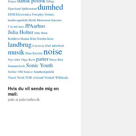
dansk politik
Dance
DJing
dumhed
Djursland Spillemænd
EDM
Electronica
Foreplay
Grimes
handicappolitik
Heidi Mortenson
Internet
JPAarhus
I´m not lazy
Julia Holter
Julie Ruin
Kathleen Hanna
Kim Gordon
krise
landbrug
Lucrecia Dalt
løftebrud
noise
musik
Nina Kravitz
patter
Nye tider
Olga Ravn
Pussy Riot
Sonic Youth
Sommerferie
Stellar OM Source
Sundhedspolitik
Tinsel Teeth
TOR
velstand
Voxhall
Wikileaks
Hvis du vil sende mig en
mail:
palle at pallevinther.dk