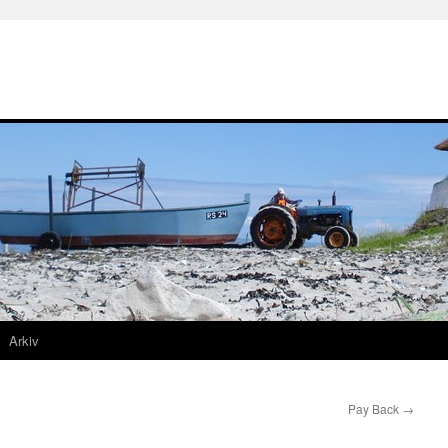
Arkiv
Pay Back
→