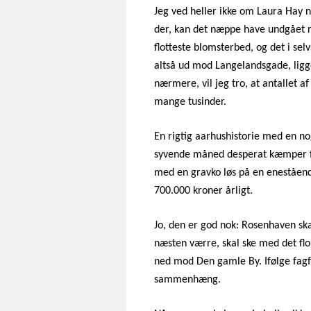
Jeg ved heller ikke om Laura Hay 
der, kan det næppe have undgået
flotteste blomsterbed, og det i se
altså ud mod Langelandsgade, lig
nærmere, vil jeg tro, at antallet a
mange tusinder.
En rigtig aarhushistorie med en n
syvende måned desperat kæmper fo
med en gravko løs på en eneståend
700.000 kroner årligt.
Jo, den er god nok: Rosenhaven sk
næsten værre, skal ske med det flo
ned mod Den gamle By. Ifølge fagf
sammenhæng.