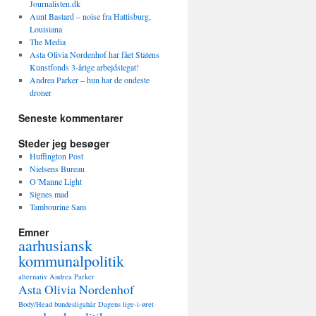
Journalisten.dk
Aunt Bastard – noise fra Hattisburg,
Louisiana
The Media
Asta Olivia Nordenhof har fået Statens
Kunstfonds 3-årige arbejdslegat!
Andrea Parker – hun har de ondeste
droner
Seneste kommentarer
Steder jeg besøger
Huffington Post
Nielsens Bureau
O´Manne Light
Signes mad
Tambourine Sam
Emner
aarhusiansk
kommunalpolitik
alternativ
Andrea Parker
Asta Olivia Nordenhof
Body/Head
bundesligahår
Dagens lige-i-øret