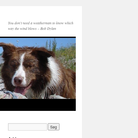
You don't need a weatherman to know which
way the wind blows – Bob Dylan