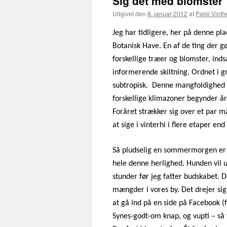
Sig det med blomster
Udgivet den
8. januar 2012
af
Palle Vinth
Jeg har tidligere, her på denne pl
Botanisk Have. En af de ting der
forskellige træer og blomster, in
informerende skiltning. Ordnet i 
subtropisk.
Denne mangfoldighed gø
forskellige klimazoner begynder års
Foråret strækker sig over et par m
at sige i vinterhi i flere etaper en
Så pludselig en sommermorgen er de
hele denne herlighed. Hunden vil ut
stunder før jeg fatter budskabet. D
mængder i vores by. Det drejer sig
at gå ind på en side på Facebook 
Synes-godt-om knap, og vupti – så