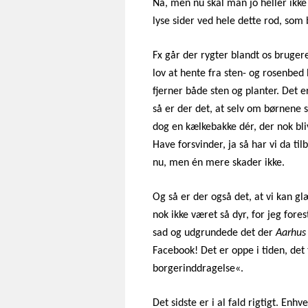
Nå, men nu skal man jo heller ikk
lyse sider ved hele dette rod, som
Fx går der rygter blandt os bruge
lov at hente fra sten- og rosenbed
fjerner både sten og planter. Det 
så er der det, at selv om børnene 
dog en kælkebakke dér, der nok bli
Have forsvinder, ja så har vi da ti
nu, men én mere skader ikke.
Og så er der også det, at vi kan 
nok ikke været så dyr, for jeg fores
sad og udgrundede det der
Aarhus 
Facebook! Det er oppe i tiden, det
borgerinddragelse
«.
Det sidste er i al fald rigtigt. Enh