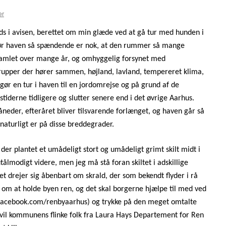
er
ads i avisen, berettet om min glæde ved at gå tur med hunden i
 gør haven så spændende er nok, at den rummer så mange
dsamlet over mange år, og omhyggelig forsynet med
grupper der hører sammen, højland, lavland, tempereret klima,
r en tur i haven til en jordomrejse og på grund af de
tiderne tidligere og slutter senere end i det øvrige Aarhus.
åneder, efteråret bliver tilsvarende forlænget, og haven går så
d naturligt er på disse breddegrader.
r plantet et umådeligt stort og umådeligt grimt skilt midt i
ålmodigt videre, men jeg må stå foran skiltet i adskillige
et drejer sig åbenbart om skrald, der som bekendt flyder i rå
 om at holde byen ren, og det skal borgerne hjælpe til med ved
(facebook.com/renbyaarhus) og trykke på den meget omtalte
 vil kommunens flinke folk fra Laura Hays Departement for Ren