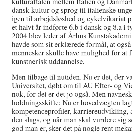
kulturaftalen mellem Italien og Danmar
dansk kultur og sprog til italienske unge
igen til arbejdsløshed og cykelvikariat 
et halvt år indførte 6.b i dansk og 8.a i 
2004 blev leder af Århus Kunstakademi, 
havde som sit erklærede formål, at også
mennesker skulle have mulighed for at f
kunstnerisk uddannelse.
Men tilbage til nutiden. Nu er det, der v
Universitet, døbt om til AU Efter- og V
nok, for det er det jo også. Men navneski
holdningsskifte: Nu er hovedvægten lagt
kompetenceprofiler, karriereudvikling,
den slags, og når man skal vurdere sig 
god man er, sker det på nogle rent meka