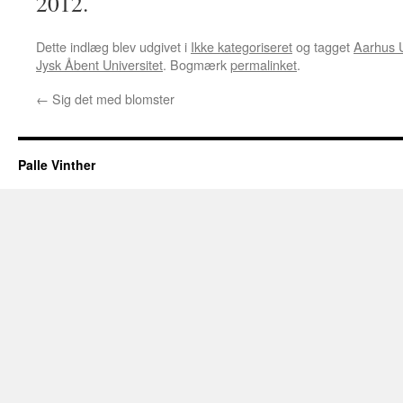
2012.
Dette indlæg blev udgivet i
Ikke kategoriseret
og tagget
Aarhus U
Jysk Åbent Universitet
. Bogmærk
permalinket
.
←
Sig det med blomster
Palle Vinther