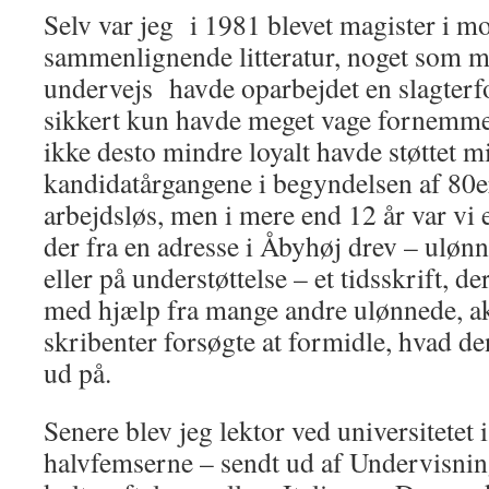
Selv var jeg i 1981 blevet magister i m
sammenlignende litteratur, noget som m
undervejs havde oparbejdet en slagterfo
sikkert kun havde meget vage fornemme
ikke desto mindre loyalt havde støttet mig
kandidatårgangene i begyndelsen af 80er
arbejdsløs, men i mere end 12 år var vi en
der fra en adresse i Åbyhøj drev – ulønne
eller på understøttelse – et tidsskrift, d
med hjælp fra mange andre ulønnede, 
skribenter forsøgte at formidle, hvad den
ud på.
Senere blev jeg lektor ved universitetet 
halvfemserne – sendt ud af Undervisnin