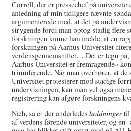
Correll, der er pressechef på universitete
anledning af min tidligere nævnte søn
argumenterede med, at det på undervisn
strygende fordi man optog stadig flere 
forskningen kunne han melde, at en rapp
forskningen på Aarhus Universitet citer
verdensgennemsnittet… Det er tegn på, 
Aarhus Universitet er fremragende« ko
triumferende. Når man overhører, at de
Universitet protesterer mod stadige forri
undervisningen, kan man vel også mene, 
registrering kan afgøre forskningens kva
Næh, så er der anderledes
holdninger
til
af verdens førende universiteter, og en a
man har blikket stift rettet mod på AU. F