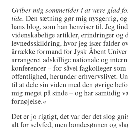
Griber mig sommetider i at være glad for
tide.
Den sætning gør mig nysgerrig, og
hans blog, som han henviser til. Jeg fin
videnskabelige artikler, erindringer og 
levnedsskildring, hvor jeg især falder ov
årrække formand for Jysk Åbent Univers
arrangeret adskillige nationale og inter
konferencer – for såvel fagkolleger som
offentlighed, herunder erhvervslivet. Uni
til at dele sin viden med den øvrige befo
mig meget på sinde – og har samtidig v
fornøjelse.«
Det er jo rigtigt, det var der det slog gn
alt for selvfed, men bondesønnen og sl