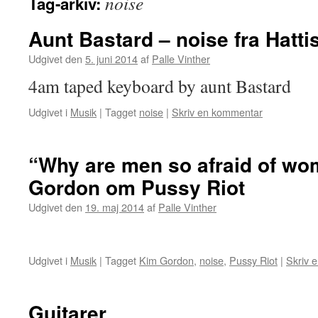
noise
Tag-arkiv:
Aunt Bastard – noise fra Hatti
Udgivet den
5. juni 2014
af
Palle Vinther
4am taped keyboard by aunt Bastard
Udgivet i
Musik
|
Tagget
noise
|
Skriv en kommentar
“Why are men so afraid of w
Gordon om Pussy Riot
Udgivet den
19. maj 2014
af
Palle Vinther
Udgivet i
Musik
|
Tagget
Kim Gordon
,
noise
,
Pussy Riot
|
Skriv 
Guitarer