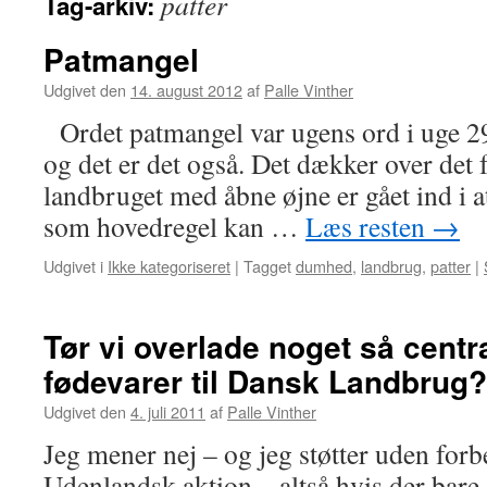
patter
Tag-arkiv:
Patmangel
Udgivet den
14. august 2012
af
Palle Vinther
Ordet patmangel var ugens ord i uge 29
og det er det også. Det dækker over det
landbruget med åbne øjne er gået ind i a
som hovedregel kan …
Læs resten
→
Udgivet i
Ikke kategoriseret
|
Tagget
dumhed
,
landbrug
,
patter
|
Tør vi overlade noget så centr
fødevarer til Dansk Landbrug?
Udgivet den
4. juli 2011
af
Palle Vinther
Jeg mener nej – og jeg støtter uden for
Udenlandsk aktion – altså hvis der bare