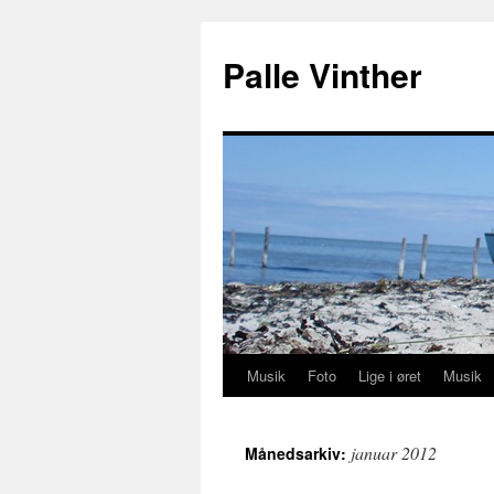
Hop
til
Palle Vinther
indhold
Musik
Foto
Lige i øret
Musik
januar 2012
Månedsarkiv: