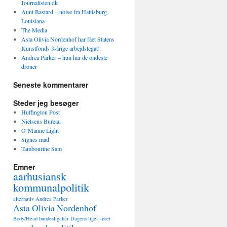
Journalisten.dk
Aunt Bastard – noise fra Hattisburg,
Louisiana
The Media
Asta Olivia Nordenhof har fået Statens
Kunstfonds 3-årige arbejdslegat!
Andrea Parker – hun har de ondeste
droner
Seneste kommentarer
Steder jeg besøger
Huffington Post
Nielsens Bureau
O´Manne Light
Signes mad
Tambourine Sam
Emner
aarhusiansk
kommunalpolitik
alternativ
Andrea Parker
Asta Olivia Nordenhof
Body/Head
bundesligahår
Dagens lige-i-øret