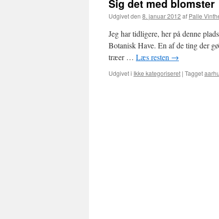
Sig det med blomster
Udgivet den
8. januar 2012
af
Palle Vinth
Jeg har tidligere, her på denne plad
Botanisk Have. En af de ting der g
træer …
Læs resten
→
Udgivet i
Ikke kategoriseret
|
Tagget
aarhu