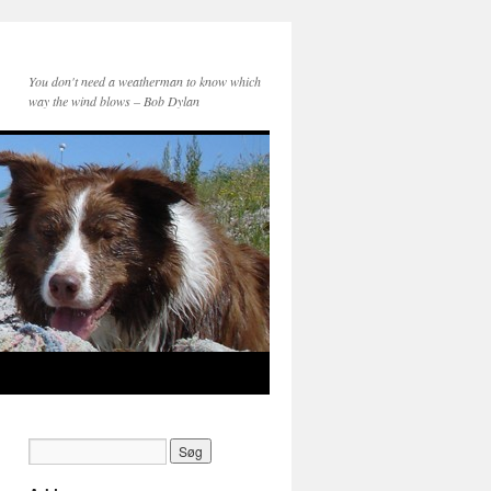
You don't need a weatherman to know which
way the wind blows – Bob Dylan