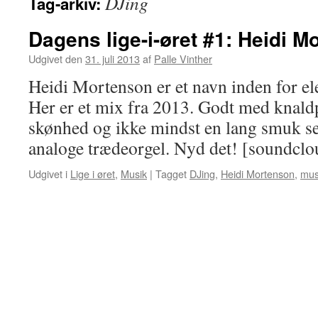
DJing
Tag-arkiv:
Dagens lige-i-øret #1: Heidi M
Udgivet den
31. juli 2013
af
Palle Vinther
Heidi Mortenson er et navn inden for el
Her er et mix fra 2013. Godt med knaldp
skønhed og ikke mindst en lang smuk se
analoge trædeorgel. Nyd det! [soundc
Udgivet i
Lige i øret
,
Musik
|
Tagget
DJing
,
Heidi Mortenson
,
mus