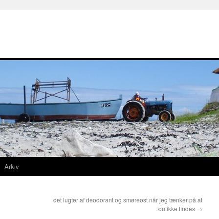
Arkiv
det lugter af deodorant og smøreost når jeg tænker på at
du ikke findes
→