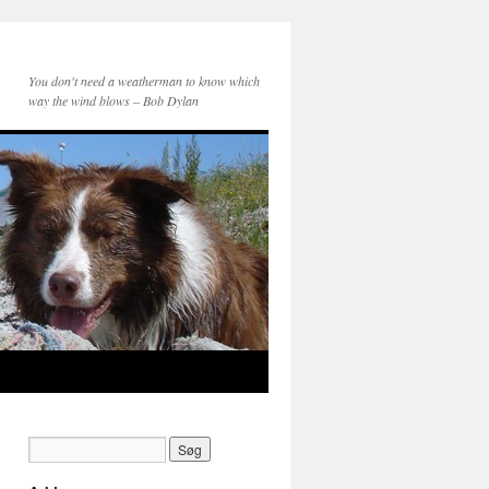
You don't need a weatherman to know which
way the wind blows – Bob Dylan