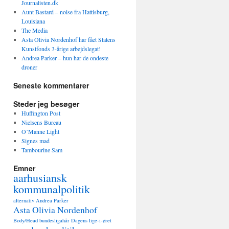
Journalisten.dk
Aunt Bastard – noise fra Hattisburg,
Louisiana
The Media
Asta Olivia Nordenhof har fået Statens
Kunstfonds 3-årige arbejdslegat!
Andrea Parker – hun har de ondeste
droner
Seneste kommentarer
Steder jeg besøger
Huffington Post
Nielsens Bureau
O´Manne Light
Signes mad
Tambourine Sam
Emner
aarhusiansk
kommunalpolitik
alternativ
Andrea Parker
Asta Olivia Nordenhof
Body/Head
bundesligahår
Dagens lige-i-øret