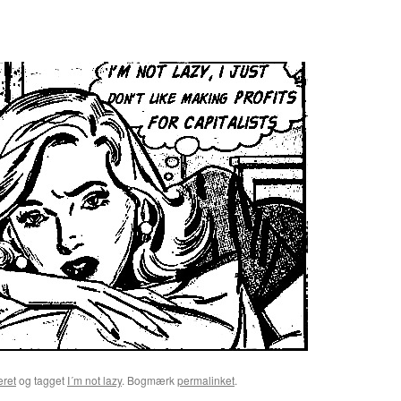
eret
og tagget
I´m not lazy
. Bogmærk
permalinket
.