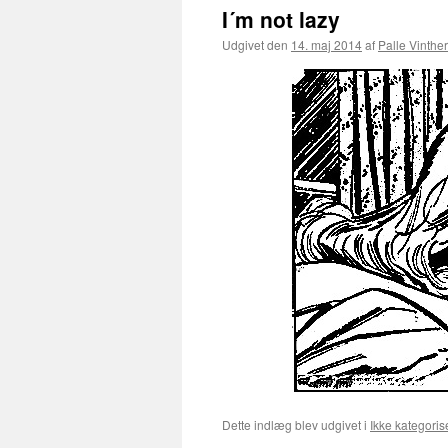
I´m not lazy
Udgivet den
14. maj 2014
af
Palle Vinther
Dette indlæg blev udgivet i
Ikke kategoris