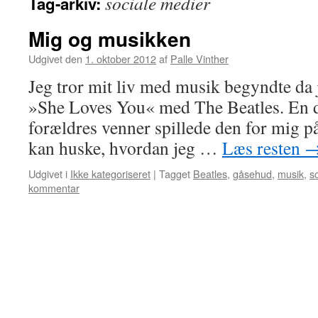
sociale medier
Tag-arkiv:
Mig og musikken
Udgivet den
1. oktober 2012
af
Palle Vinther
Jeg tror mit liv med musik begyndte da 
»She Loves You« med The Beatles. En da
forældres venner spillede den for mig på
kan huske, hvordan jeg …
Læs resten
Udgivet i
Ikke kategoriseret
|
Tagget
Beatles
,
gåsehud
,
musik
,
s
kommentar