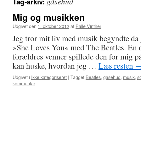
gåsehud
Tag-arkiv:
Mig og musikken
Udgivet den
1. oktober 2012
af
Palle Vinther
Jeg tror mit liv med musik begyndte da 
»She Loves You« med The Beatles. En da
forældres venner spillede den for mig på
kan huske, hvordan jeg …
Læs resten
Udgivet i
Ikke kategoriseret
|
Tagget
Beatles
,
gåsehud
,
musik
,
s
kommentar