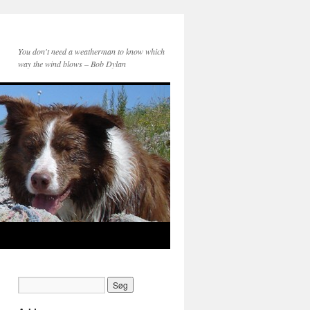
You don't need a weatherman to know which
way the wind blows – Bob Dylan