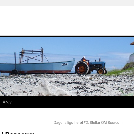
Arkiv
Dagens lige-i-øret #2: Stellar OM Source
→