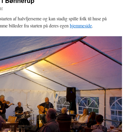
 i Bønnerup
er
arten af halvfjerserne og kan stadig spille folk til huse på
e billeder fra starten på deres egen
hjemmeside
.