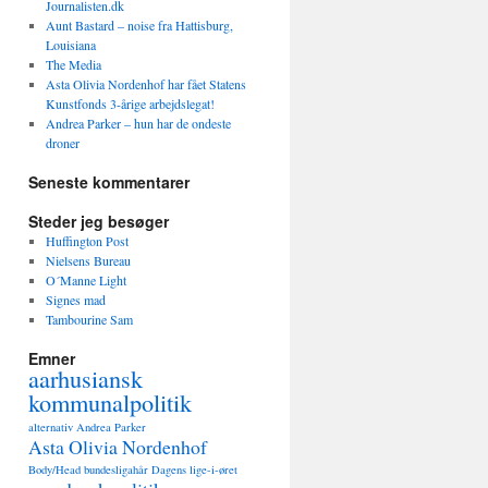
Journalisten.dk
Aunt Bastard – noise fra Hattisburg,
Louisiana
The Media
Asta Olivia Nordenhof har fået Statens
Kunstfonds 3-årige arbejdslegat!
Andrea Parker – hun har de ondeste
droner
Seneste kommentarer
Steder jeg besøger
Huffington Post
Nielsens Bureau
O´Manne Light
Signes mad
Tambourine Sam
Emner
aarhusiansk
kommunalpolitik
alternativ
Andrea Parker
Asta Olivia Nordenhof
Body/Head
bundesligahår
Dagens lige-i-øret