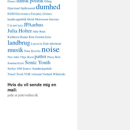
dansk politik
Dance
DJing
dumhed
Djursland Spillemænd
EDM
Electronica
Foreplay
Grimes
handicappolitik
Heidi Mortenson
Internet
JPAarhus
I´m not lazy
Julia Holter
Julie Ruin
Kathleen Hanna
Kim Gordon
krise
landbrug
Lucrecia Dalt
løftebrud
noise
musik
Nina Kravitz
patter
Nye tider
Olga Ravn
Pussy Riot
Sonic Youth
Sommerferie
Stellar OM Source
Sundhedspolitik
Tinsel Teeth
TOR
velstand
Voxhall
Wikileaks
Hvis du vil sende mig en
mail:
palle at pallevinther.dk