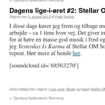
Dagens lige-i-øret #2: Stellar
Udgivet den
2. august 2013
af
Palle Vinther
I disse dage kører jeg frem og tilbage
arbejde – ca 1 time hver vej. Det giver 
for at høre en masse god musik i fred og 
jeg
Yesterday Is Karma
af Stellar OM S
repeat. Hør mere af hende
her
.
[soundcloud id=’68563270′]
Dette indlæg blev udgivet i
Lige i øret
,
Musik
og tagget
Stellar 
←
Djursland Spillemænd i Bønnerup