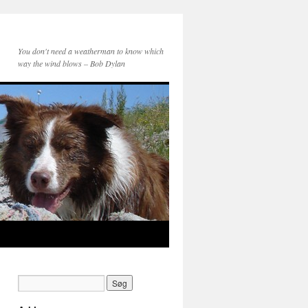
You don't need a weatherman to know which
way the wind blows – Bob Dylan