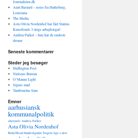
Journalisten.dk
Aunt Bastard – noise fra Hattisburg,
Louisiana
The Media
Asta Olivia Nordenhof har fået Statens
Kunstfonds 3-årige arbejdslegat!
Andrea Parker – hun har de ondeste
droner
Seneste kommentarer
Steder jeg besøger
Huffington Post
Nielsens Bureau
O´Manne Light
Signes mad
Tambourine Sam
Emner
aarhusiansk
kommunalpolitik
alternativ
Andrea Parker
Asta Olivia Nordenhof
Body/Head
bundesligahår
Dagens lige-i-øret