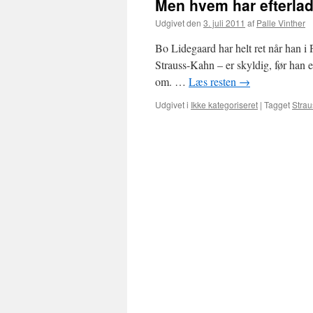
Men hvem har efterlad
Udgivet den
3. juli 2011
af
Palle Vinther
Bo Lidegaard har helt ret når han i 
Strauss-Kahn – er skyldig, før han e
om. …
Læs resten
→
Udgivet i
Ikke kategoriseret
|
Tagget
Stra