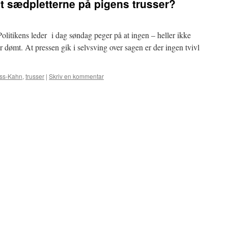
t sædpletterne på pigens trusser?
Politikens leder i dag søndag peger på at ingen – heller ikke
r dømt. At pressen gik i selvsving over sagen er der ingen tvivl
uss-Kahn
,
trusser
|
Skriv en kommentar