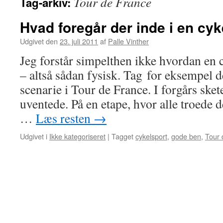
Tour de France
Tag-arkiv:
Hvad foregår der inde i en cyk
Udgivet den
23. juli 2011
af
Palle Vinther
Jeg forstår simpelthen ikke hvordan en c
– altså sådan fysisk. Tag for eksempel d
scenarie i Tour de France. I forgårs skete
uventede. På en etape, hvor alle troede d
…
Læs resten
→
Udgivet i
Ikke kategoriseret
|
Tagget
cykelsport
,
gode ben
,
Tour 