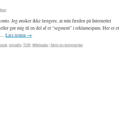
ther
onto. Jeg ønsker ikke længere, at min færden på Internettet
eller gør mig til en del af et “segment” i reklamespam. Her er et
t …
Læs resten
→
book
,
privatliv
,
TOR
,
Wikileaks
|
Skriv en kommentar