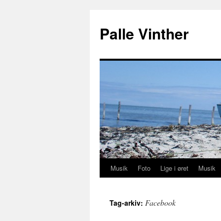
Hop
til
Palle Vinther
indhold
Musik
Foto
Lige i øret
Musik
Facebook
Tag-arkiv: