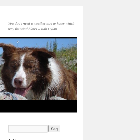
You don't need a weatherman to know which
way the wind blows – Bob Dylan