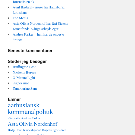
Journalisten.dk
Aunt Bastard – noise fra Hattisburg,
Louisiana
The Media
Asta Olivia Nordenhof har fået Statens
Kunstfonds 3-årige arbejdslegat!
Andrea Parker – hun har de ondeste
droner
Seneste kommentarer
Steder jeg besøger
Huffington Post
Nielsens Bureau
O´Manne Light
Signes mad
Tambourine Sam
Emner
aarhusiansk
kommunalpolitik
alternativ
Andrea Parker
Asta Olivia Nordenhof
Body/Head
bundesligahår
Dagens lige-i-øret