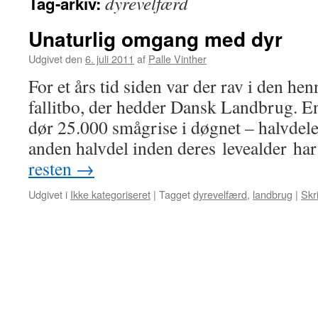
dyrevelfærd
Tag-arkiv:
Unaturlig omgang med dyr
Udgivet den
6. juli 2011
af
Palle Vinther
For et års tid siden var der rav i den he
fallitbo, der hedder Dansk Landbrug. En 
dør 25.000 smågrise i døgnet – halvdele
anden halvdel inden deres levealder h
resten
→
Udgivet i
Ikke kategoriseret
|
Tagget
dyrevelfærd
,
landbrug
|
Skr