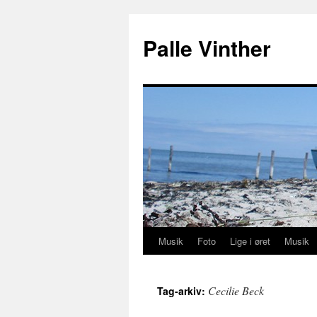
Hop
til
Palle Vinther
indhold
Musik
Foto
Lige i øret
Musik
Cecilie Beck
Tag-arkiv: