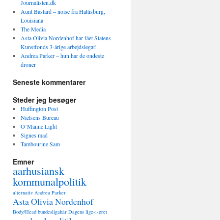
Journalisten.dk
Aunt Bastard – noise fra Hattisburg,
Louisiana
The Media
Asta Olivia Nordenhof har fået Statens
Kunstfonds 3-årige arbejdslegat!
Andrea Parker – hun har de ondeste
droner
Seneste kommentarer
Steder jeg besøger
Huffington Post
Nielsens Bureau
O´Manne Light
Signes mad
Tambourine Sam
Emner
aarhusiansk
kommunalpolitik
alternativ
Andrea Parker
Asta Olivia Nordenhof
Body/Head
bundesligahår
Dagens lige-i-øret