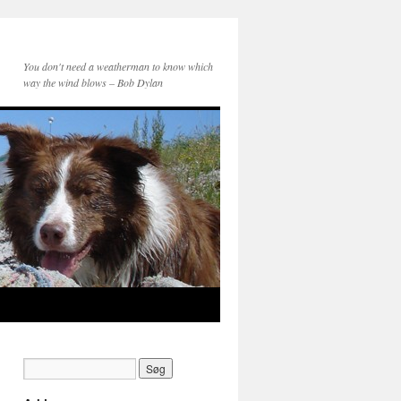
You don't need a weatherman to know which
way the wind blows – Bob Dylan