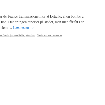
de France transmissionen for at fortælle, at en bombe er
Olso. Der er ingen reporter på stedet, men man får fat i en
en slem …
Læs resten
→
ie Beck
,
journalistik
,
skod-tv
|
Skriv en kommentar