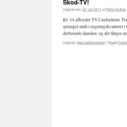
Skod-TV!
Udgivet den
22. juli 2011
af
Palle Vinther
Kl. 14 afbryder TV2-nyhederne Tour 
sprunget midt i regeringskvarteret i 
derboende dansker, og der følger 
Udgivet i
Ikke kategoriseret
|
Tagget
Cecil