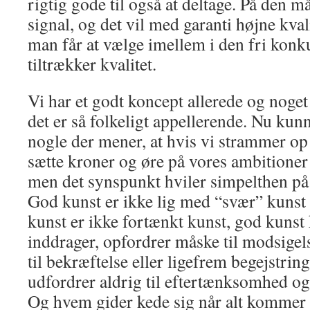
rigtig gode til også at deltage. På den 
signal, og det vil med garanti højne kval
man får at vælge imellem i den fri konku
tiltrækker kvalitet.
Vi har et godt koncept allerede og noget a
det er så folkeligt appellerende. Nu kun
nogle der mener, at hvis vi strammer op 
sætte kroner og øre på vores ambitioner 
men det synspunkt hviler simpelthen på 
God kunst er ikke lig med “svær” kunst
kunst er ikke fortænkt kunst, god kuns
inddrager, opfordrer måske til modsigels
til bekræftelse eller ligefrem begejstri
udfordrer aldrig til eftertænksomhed og
Og hvem gider kede sig når alt kommer t