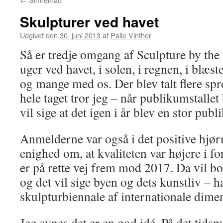
Skulpturer ved havet
Udgivet den
30. juni 2013
af
Palle Vinther
Så er tredje omgang af Sculpture by the 
uger ved havet, i solen, i regnen, i blæst
og mange med os. Der blev talt flere spr
hele taget tror jeg – når publikumstallet 
vil sige at det igen i år blev en stor pub
Anmelderne var også i det positive hjørn
enighed om, at kvaliteten var højere i for
er på rette vej frem mod 2017. Da vil 
og det vil sige byen og dets kunstliv – h
skulpturbiennale af internationale dime
Jeg synes det er en god idé. På det tidspu