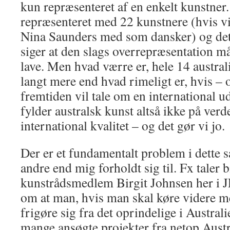
kun repræsenteret af en enkelt kunstner
repræsenteret med 22 kunstnere (hvis v
Nina Saunders med som dansker) og det
siger at den slags overrepræsentation m
lave. Men hvad værre er, hele 14 australie
langt mere end hvad rimeligt er, hvis – o
fremtiden vil tale om en international ud
fylder australsk kunst altså ikke på verde
international kvalitet – og det gør vi jo.
Der er et fundamentalt problem i dette 
andre end mig forholdt sig til. Fx taler 
kunstrådsmedlem Birgit Johnsen her i J
om at man, hvis man skal køre videre m
frigøre sig fra det oprindelige i Austral
mange ansøgte projekter fra netop Austr