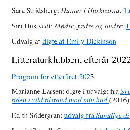
Sara Stridsberg:
Hunter i Huskvarna
:
1.
Siri Hustvedt:
Mødre, fædre og andre
:
1
Udvalg af
digte af Emily Dickinson
Litteraturklubben, efterår 202
Program for efteråret 202
3
Marianne Larsen: digte i udvalg: fra
Svi
tiden i vild tilstand mod min hud
(2016)
Edith Södergran:
udvalg fra
Samtlige di