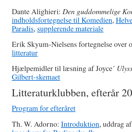
Dante Alighieri:
Den guddommelige Ko
indholdsfortegnelse til Komedien
,
Helv
Paradis
,
supplerende materiale
Erik Skyum-Nielsens fortegnelse over 
litteratur
Hjælpemidler til læsning af Joyce´
Ulys
Gilbert-skemaet
Litteraturklubben, efterår 2
Program for efteråret
Th. W. Adorno:
Introduktion
, uddrag a