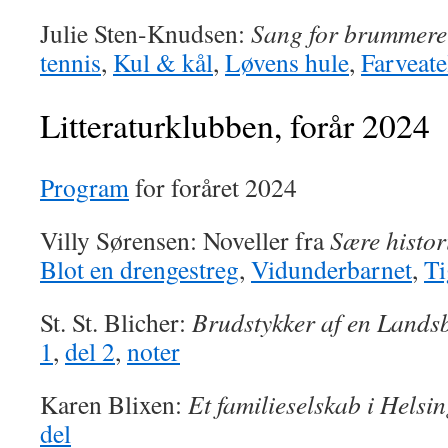
Julie Sten-Knudsen:
Sang for brummere 
tennis
,
Kul & kål
,
Løvens hule
,
Farveate
Litteraturklubben, forår 2024
Program
for foråret 2024
Villy Sørensen: Noveller fra
Sære histor
Blot en drengestreg
,
Vidunderbarnet
,
Ti
St. St. Blicher:
Brudstykker af en Land
1
,
del 2
,
noter
Karen Blixen:
Et familieselskab i Helsi
del