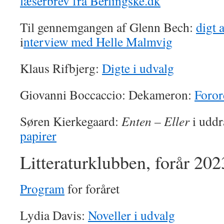
læserbrev fra Berlingske.dk
Til gennemgangen af Glenn Bech:
digt 
i
nterview med Helle Malmvig
Klaus Rifbjerg:
Digte i udvalg
Giovanni Boccaccio: Dekameron:
Foror
Søren Kierkegaard:
Enten – Eller
i udd
papirer
Litteraturklubben, forår 202
Program
for foråret
Lydia Davis:
Noveller i udvalg