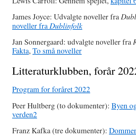
Lewis Carroll: Gennem spejlet,
kapitel 
James Joyce: Udvalgte noveller fra
Dubl
noveller fra
Dublinfolk
Jan Sonnergaard: udvalgte noveller fra
Fakta
,
To små noveller
Litteraturklubben, forår 202
Program for foråret 2022
Peer Hultberg (to dokumenter):
Byen og
verden2
Franz Kafka (tre dokumenter):
Domme