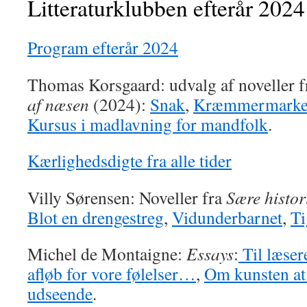
Litteraturklubben efterår 2024
Program efterår 2024
Thomas Korsgaard: udvalg af noveller 
af næsen
(2024):
Snak
,
Kræmmermark
Kursus i madlavning for mandfolk
.
Kærlighedsdigte fra alle tider
Villy Sørensen: Noveller fra
Sære histor
Blot en drengestreg
,
Vidunderbarnet
,
Ti
Michel de Montaigne:
Essays
:
Til læser
afløb for vore følelser…
,
Om kunsten at
udseende
.