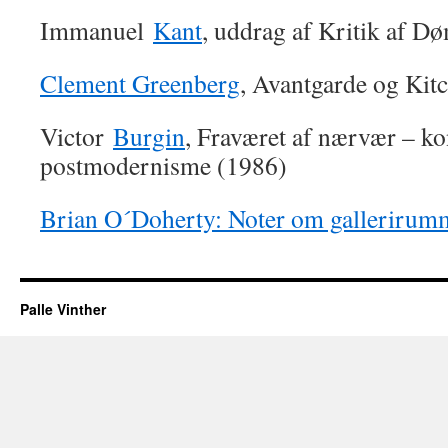
Immanuel
Kant
, uddrag af Kritik af 
Clement Greenberg
, Avantgarde og Kit
Victor
Burgin
, Fraværet af nærvær – k
postmodernisme (1986)
Brian O´Doherty: Noter om gallerirum
Palle Vinther